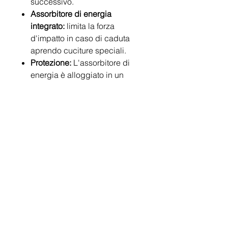
successivo.
Assorbitore di energia
integrato:
limita la forza
d'impatto in caso di caduta
aprendo cuciture speciali.
Protezione:
L'assorbitore di
energia è alloggiato in un
involucro di PVC trasparente
per proteggerlo.
Lunghezza:
1,2 - 2 metri
Norme:
EN 355, EN 362
Peso:
1.880 g (a 1,2 m di
lunghezza)
Prodotti
correlati