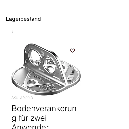
Lagerbestand
SKU: AP-90 D
Bodenverankerun
g für zwei
Anwender