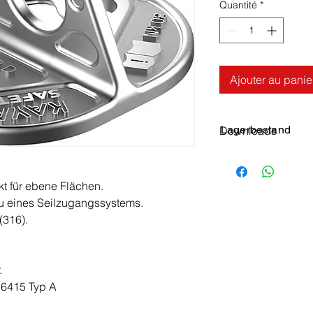
Quantité
*
Ajouter au panie
Lagerbestand
Downloads
User Guide
Datenblatt
t für ebene Flächen.
u eines Seilzugangssystems.
(316).
.
16415 Typ A