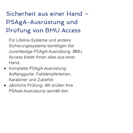
Sicherheit aus einer Hand –
PSAgA-Ausrüstung und
Prüfung von BMU Access
Für Lifeline-Systeme und andere
Sicherungssysteme benötigen Sie
zuverlässige PSAgA-Ausrüstung. BMU
Access bietet Ihnen alles aus einer
Hand:
Komplette PSAgA-Ausrüstung:
Auffanggurte, Falldämpferleinen,
Karabiner und Zubehör
Jährliche Prüfung: Wir prüfen Ihre
PSAgA-Ausrüstung gemäß den
Herstellerangaben
Kompetente Beratung: Wir helfen Ihnen
bei der Auswahl der richtigen
Ausrüstung
Kontaktieren Sie uns für ein
unverbindliches Angebot.