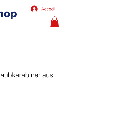
Accedi
hop
raubkarabiner aus