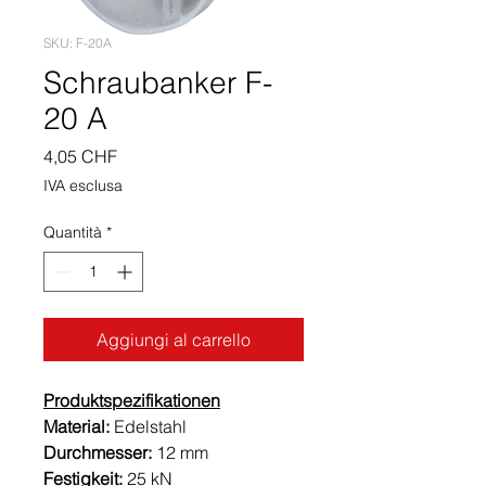
SKU: F-20A
Schraubanker F-
20 A
Prezzo
4,05 CHF
IVA esclusa
Quantità
*
Aggiungi al carrello
Produktspezifikationen
Material:
Edelstahl
Durchmesser:
12 mm
Festigkeit:
25 kN