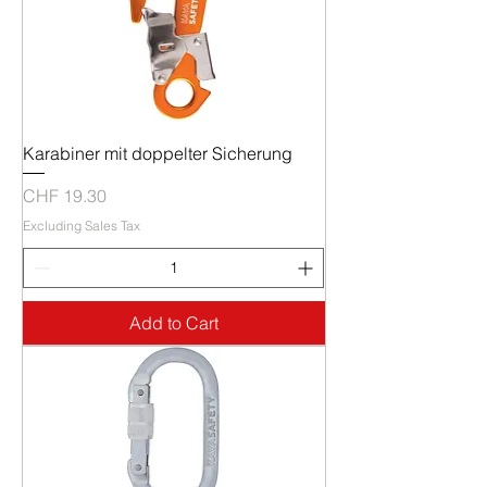
Karabiner mit doppelter Sicherung
Price
CHF 19.30
Excluding Sales Tax
Add to Cart