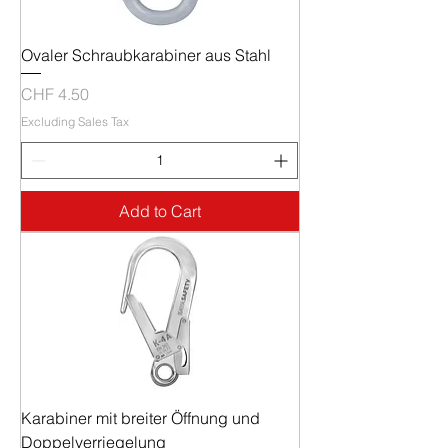
Ovaler Schraubkarabiner aus Stahl
Price
CHF 4.50
Excluding Sales Tax
Add to Cart
Karabiner mit breiter Öffnung und
Doppelverriegelung