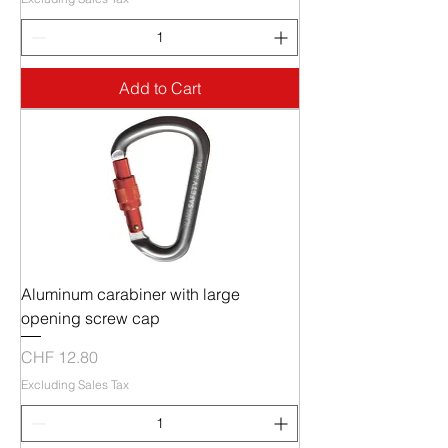
Add to Cart
Aluminum carabiner with large
opening screw cap
Price
CHF 12.80
Excluding Sales Tax