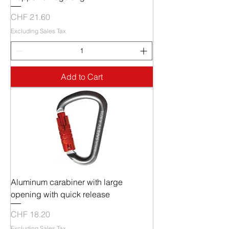
Price
CHF 21.60
Excluding Sales Tax
Add to Cart
Aluminum carabiner with large
opening with quick release
Price
CHF 18.20
Excluding Sales Tax