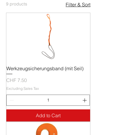
9 products
Filter & Sort
Werkzeugsicherungsband (mit Seil)
Price
CHF 7.50
Excluding Sales Tax
Add to Cart